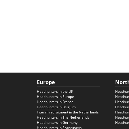
Europe
Nort
Headhunters in the UK
Headhun
Headhunters in Europe
Headhun
Headhunters in France
Headhun
Headhunters in Belgium
Headhunt
Interim recruitment in the Netherlands
Headhunt
Headhunters in The Netherlands
Headhunt
Headhunters in Germany
Headhunt
Headhunters in Scandinavia