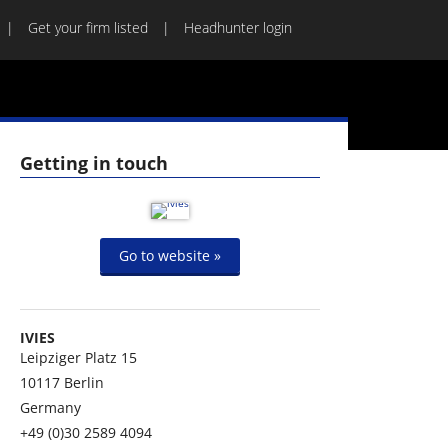
Get your firm listed
Headhunter login
Getting in touch
Go to website »
IVIES
Leipziger Platz 15
10117
Berlin
Germany
+49 (0)30 2589 4094