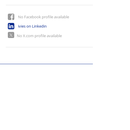
No Facebook profile available
ivies on Linkedin
No X.com profile available