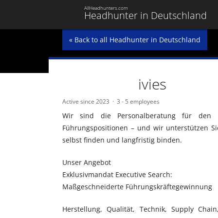
AllHeadhunters.com
Headhunter in Deutschland
« Back to all Headhunter in Deutschland
ivies
Active since 2023
3 - 5 employees
Wir sind die Personalberatung für den 
Führungspositionen – und wir unterstützen Sie
selbst finden und langfristig binden.
Unser Angebot
Exklusivmandat Executive Search:
Maßgeschneiderte Führungskräftegewinnung
Herstellung, Qualität, Technik, Supply Chai