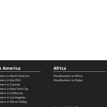
h America
Africa
ters in North America
Headhunters in Africa
ters in the USA
Headhunters in Dubai
ters in Canada
ers in New York City
ers in California
ers in Los Angeles
ers in Silicon Valley