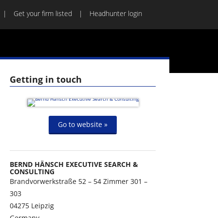
Get your firm listed
Headhunter login
Getting in touch
Go to website »
BERND HÄNSCH EXECUTIVE SEARCH &
CONSULTING
Brandvorwerkstraße 52 – 54 Zimmer 301 –
303
04275
Leipzig
Germany