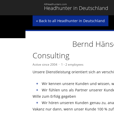
AllHeadhunters.com
Headhunter in Deutschland
« Back to all Headhunter in Deutschland
Bernd Hänsc
Consulting
Active since 2004
1 - 2 employees
Unsere Dienstleistung orientiert sich an vers
Wir kennen unsere Kunden und wissen, w
Wir fühlen uns als Partner unserer Kunde
Wille zum Erfolg gegeben
Wir hören unseren Kunden genau zu, anal
Vakanz nur dann, wenn unser Kunde 100 % zufr